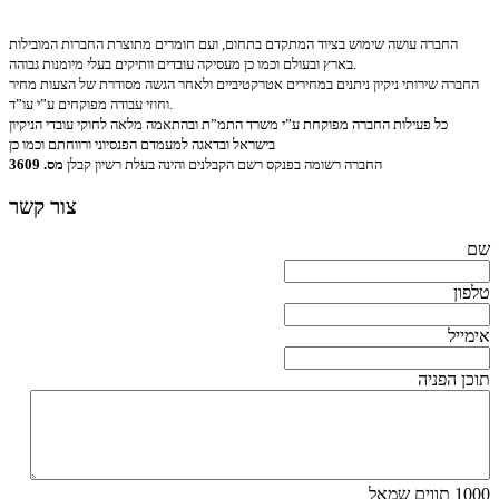
החברה עושה שימוש בציוד המתקדם בתחום, ועם חומרים מתוצרת החברות המובילות
בארץ ובעולם וכמו כן מעסיקה עובדים וותיקים בעלי מיומנות גבוהה.
החברה
שירותי ניקיון ניתנים במחירים אטרקטיביים ולאחר הגשה מסודרת של הצעות מחיר
וחוזי עבודה מפוקחים ע”י עו”ד.
כל פעילות החברה מפוקחת ע”י משרד התמ”ת ובהתאמה מלאה לחוקי עובדי הניקיון
בישראל ובדאגה למעמדם הפנסיוני ורווחתם וכמו כן
החברה רשומה בפנקס רשם הקבלנים והינה בעלת רשיון קבלן
מס. 3609
צור קשר
שם
טלפון
אימייל
תוכן הפניה
1000
תווים שמאל