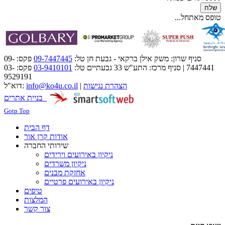
שלח
טופס מאתחל...
סניף שרון: משק אילן ברקאי - גבעת חן טל:
09-7447445
פקס: 09-
7447441 | סניף מרכז: התע"ש 33 גבעתיים טל:
03-9410101
פקס: 03-
9529191
הצהרת נגישות
|
info@ko4u.co.il
דוא"ל:
בניית אתרים
Gotp Top
דף הבית
אודות קרן אור
שירותי החברה
ניקיון באירועים וירידים
ניקיון משרדים
אחזקת מבנים
ניקיון באירועים פרטיים
טיפים
המלצות
צור קשר