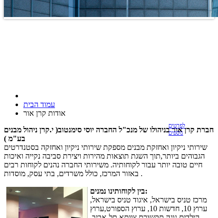
עמוד הבית
אודות קרן אור
לפרטים
חברת קרן אור בניהולו של מנכ"ל החברה יוסי סימנטוב( י.קרן ניהול מבנים
נוספים
בע"מ )
שירותי ניקיון ואחזקת מבנים מספקת שירותי ניקיון ואחזקה בסטנדרטים
הגבוהים ביותר,תוך השגת תוצאות מהירות ויצירת סביבה נקייה ואיכות
חיים טובה יותר עבור לקוחותיה. משירותי החברה נהנים לקוחות רבים
באזור המרכז, כולל משרדים, בתי עסק, מוסדות .
:
בין לקוחותינו נמנים
מרכז טניס בישראל, איגוד טניס בישראל,
ערוץ 10, חדשות 10, ערוץ הספורט,ערוץ
הילדים,נוגה תקשורת,צוותא תל-אביב,