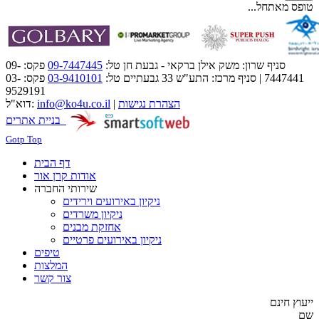
טופס מאתחל...
סניף שרון: משק אילן ברקאי - גבעת חן טל:
09-7447445
פקס: 09-
7447441 | סניף מרכז: התע"ש 33 גבעתיים טל:
03-9410101
פקס: 03-
9529191
הצהרת נגישות
|
info@ko4u.co.il
דוא"ל:
בניית אתרים
Gotp Top
דף הבית
אודות קרן אור
שירותי החברה
ניקיון באירועים וירידים
ניקיון משרדים
אחזקת מבנים
ניקיון באירועים פרטיים
טיפים
המלצות
צור קשר
ייעוץ חינם
שם