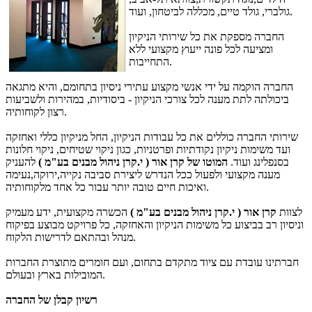
גולברי, גולד טיים, מכללה לביטחון, ועוד.
החברה מספקת את כל שירותי הניקיון
ומציעה לכל פונה ייעוץ מקצועי ללא
התחייבות.
החברה הוקמה על ידי אנשי מקצוע עתירי ניסיון בתחומם, והיא מתגאה
ביכולתה לתת מענה לכל צורכי הניקיון - ביסודיות, במהירות ולשביעות
רצון לקוחותיה.
שירותי החברה כוללים את כל עבודות הניקיון, החל מניקיון כללי ואחזקה
ועד משימות ניקיון נקודתיות ופרטניות, כגון ניקוי שטיחים, ניקוי חלונות
בסנפלינג ועוד.
המוטו של קרן אור ( י.קרן ניהול מבנים בע"מ )
להעניק
מענה מקצועי ולפעול ככל הנדרש ליצירת סביבה נקייה,ירוקה,נעימה
ואיכות חיים טובה יותר עבור כל אחד מלקוחותיה.
לצוות
קרן אור ( י.קרן ניהול מבנים בע"מ )
הכשרה מקצועית, ידע מעמיק
וניסיון רב בביצוע כל משימות הניקיון והאחזקה, כל פרויקט מבוצע בפיקוח
מנהל ובהתאם לדרישות הלקוח.
חברתינו עובדת עם ציוד מתקדם בתחום, ועם חומרים מתוצרת החברות
המובילות בארץ ובעולם.
רשיון קבלן של החברה