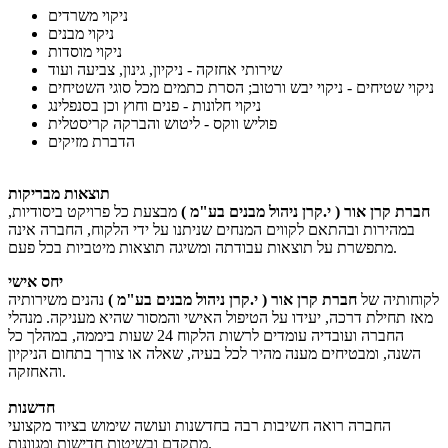
ניקוי משרדים
ניקוי מבנים
ניקוי מוסדות
שירותי אחזקה - ניקיון, גינון, צביעה ועוד
ניקוי שטיחים - ניקוי יבש ורטוב; הסרת כתמים מכל סוגי השטיחים
ניקוי חלונות - פנים וחוץ וכן בסנפלינג
פוליש ווקס - ליטוש והברקה קריסטלית
הדברת מזיקים
תוצאות מבריקות
חברת קרן אור ( י.קרן ניהול מבנים בע"מ )
מבצעת כל פרויקט ביסודיות,
במהירות ובהתאם לקווים המנחים שניתנו על ידי הלקוח, החברה אינה
מתפשרת על תוצאות עבודתה ומשיגה תוצאות מיטביות בכל פעם.
יחס אישי
לקוחותיה של
חברת קרן אור ( י.קרן ניהול מבנים בע"מ )
נהנים משירותיה
מאז תחילת דרכה, יעידו על הטיפול האישי והמסור שהיא מעניקה. מנהלי
החברה ועובדיה עומדים לרשות הלקוח 24 שעות ביממה, במהלך כל
השנה, ומבטיחים מענה מהיר לכל בעיה, שאלה או צורך בתחום הניקיון
והאחזקה.
חדשנות
החברה רואה חשיבות רבה בחדשנות ועושה שימוש בציוד מקצועי
מתקדם ובשיטות חדישות ומגוונות.